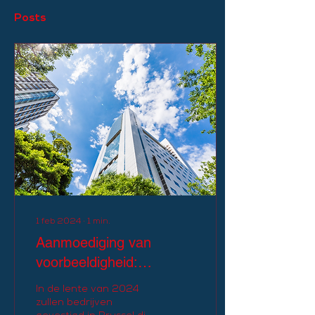
Posts
1 feb 2024
∙
1
min.
Aanmoediging van
voorbeeldigheid:
Financiële voordelen
In de lente van 2024
voor betrokken Brusselse
zullen bedrijven