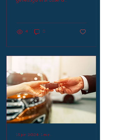
gevestigd in Brussel die
bedrijven.
zich inzetten voor een
economische transitie
en...
4
0
16 jan 2024
∙
1
min.