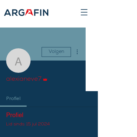
Meer acties
Volgen
alexianeve7
Beheerder
alexianeve7
Profiel
Profiel
Lid sinds: 15 jul 2024