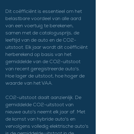
Dit coëfficiënt is essentieel om het 
belastbare voordeel van alle aard 
van een voertuig te berekenen, 
samen met de catalogusprijs, de 
leeftijd van de auto en de CO2-
uitstoot. Elk jaar wordt dit coëfficiënt 
herberekend op basis van het 
gemiddelde van de CO2-uitstoot 
van recent geregistreerde auto's. 
Hoe lager de uitstoot, hoe hoger de 
waarde van het VAA.
CO2-uitstoot daalt aanzienlijk. De 
gemiddelde CO2-uitstoot van 
nieuwe auto's neemt elk jaar af. Met 
de komst van hybride auto's en 
vervolgens volledig elektrische auto's 