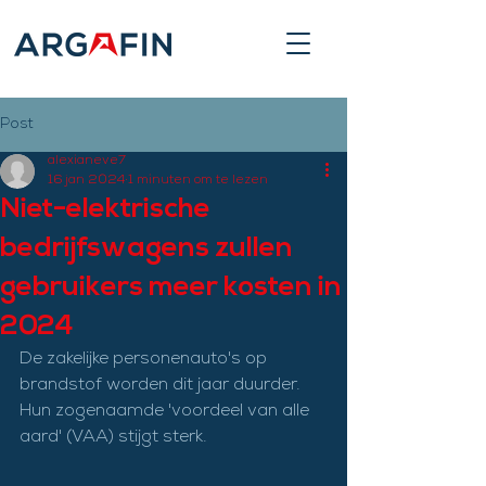
Post
alexianeve7
16 jan 2024
1 minuten om te lezen
Niet-elektrische
bedrijfswagens zullen
gebruikers meer kosten in
2024
De zakelijke personenauto's op 
brandstof worden dit jaar duurder. 
Hun zogenaamde 'voordeel van alle 
aard' (VAA) stijgt sterk.