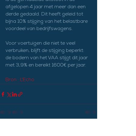
is de gemiddelde uitstoot in de 
afgelopen 4 jaar met meer dan een 
derde gedaald. Dit heeft geleid tot 
bijna 10% stijging van het belastbare 
voordeel van bedrijfswagens.
Voor voertuigen die niet te veel 
verbruiken, blijft de stijging beperkt: 
de bodem van het VAA stijgt dit jaar 
met 3,9% en bereikt 1600€ per jaar.
Bron : L'Echo
Alles weergeven
Recente blogposts