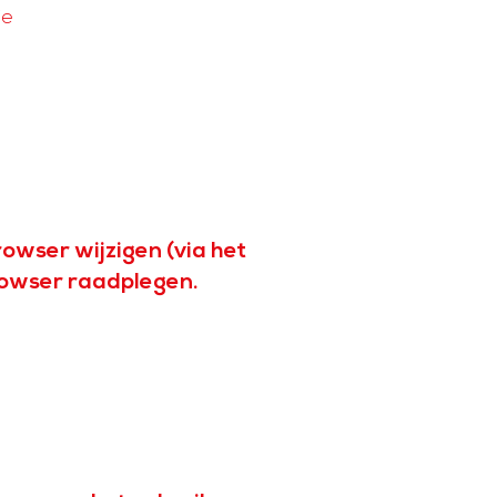
ie
rowser wijzigen (via het
browser raadplegen.