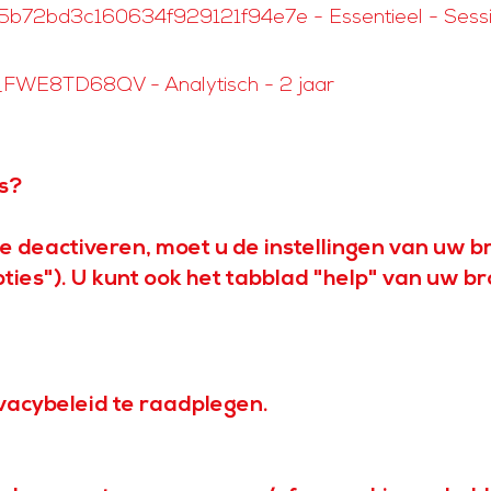
2bd3c160634f929121f94e7e - Essentieel - Sess
ga_FWE8TD68QV - Analytisch - 2 jaar
es?
te deactiveren, moet u de instellingen van uw b
ties"). U kunt ook het tabblad "help" van uw 
ivacybeleid te raadplegen.