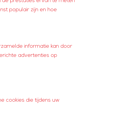
m de prestaties ervan te meten
st populair zijn en hoe
rzamelde informatie kan door
erichte advertenties op
ne cookies die tijdens uw