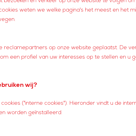
aat bezoeken en verkeer op onze website te volgen o
cookies weten we welke pagina's het meest en het min
wegen.
 reclamepartners op onze website geplaatst. De ve
m een profiel van uw interesses op te stellen en u g
ebruiken wij?
cookies ("interne cookies"). Hieronder vindt u de inter
en worden geïnstalleerd: