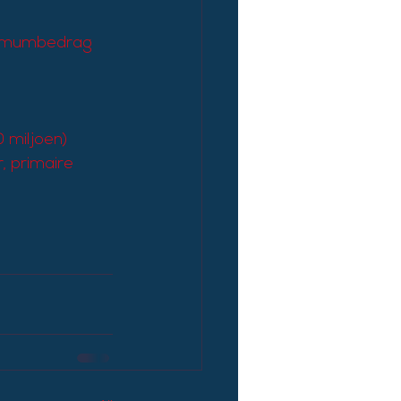
ximumbedrag 
 miljoen)
, primaire 