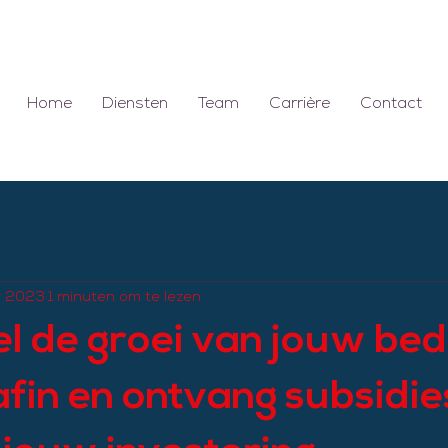
Home
Diensten
Team
Carrière
Contact
r 2023
1 minuten om te lezen
l de groei van jouw bedr
fin en ontvang subsidie