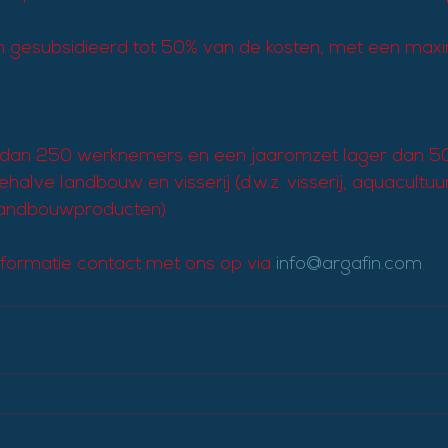
n gesubsidieerd tot 50% van de kosten, met een ma
dan 250 werknemers en een jaaromzet lager dan 50
halve landbouw en visserij (d.w.z. visserij, aquacultuur
landbouwproducten)
ormatie contact met ons op via 
info@argafin.com
.