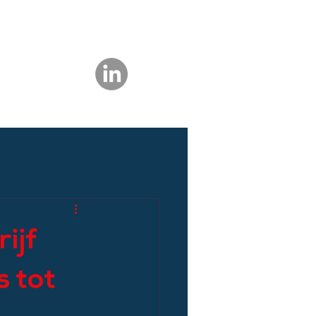
ijf
s tot