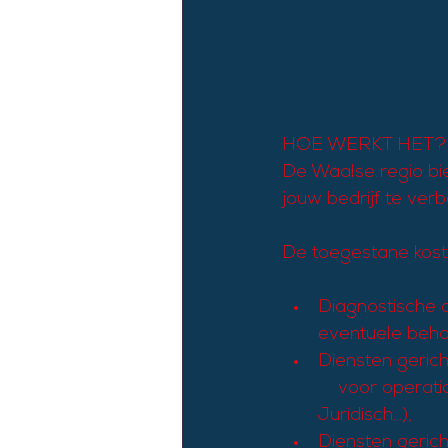
HOE WERKT HET?
De Waalse regio bie
jouw bedrijf te verb
De toegestane koste
Diagnostische d
eventuele beho
Diensten gerich
    voor operati
Juridisch...),
Diensten gerich