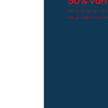
50% van 
Wil je de groei van 
kan je helpen met hu