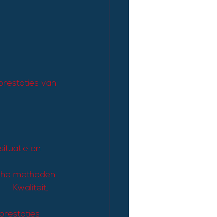
restaties van 
tuatie en      
sche methoden  
   Kwaliteit, 
estaties      