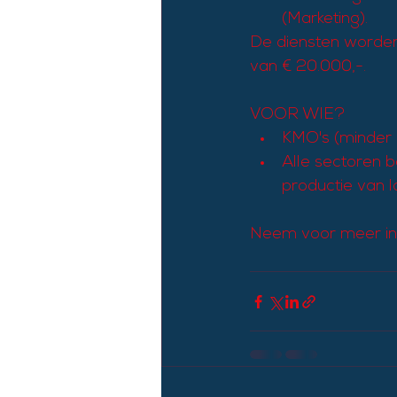
(Marketing).
De diensten worde
van € 20.000,-.
VOOR WIE?
KMO's (minder 
Alle sectoren be
productie van 
Neem voor meer inf