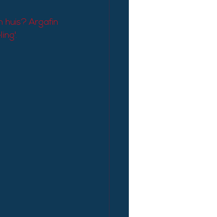
n huis? Argafin 
ing'.