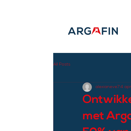
All Posts
alexianeve7
4 ap
Ontwikke
met Arga