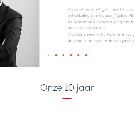
Als oprichter van Argafin heeft Arnaud
ontwikkeling van het bedrijf geleid. Hi
nauwgezetheid en overtuiging aan, terwi
de buitenwereld blijft.
Als ondernemer in hart en nieren zorgt
duurzame, humane en impactgerichte 
Onze 10 jaar