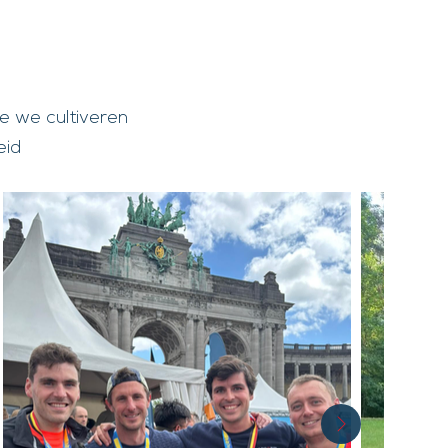
ie we cultiveren
eid