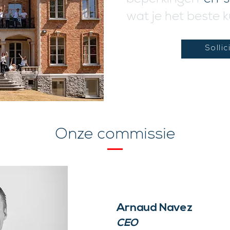
beperkingen
en s
wat je het beste 
Sollic
Onze commissie
Arnaud Navez
CEO