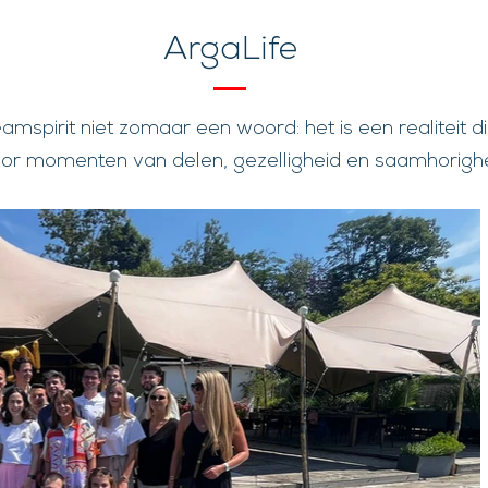
ArgaLife
teamspirit niet zomaar een woord: het is een realiteit d
or momenten van delen, gezelligheid en saamhorigh