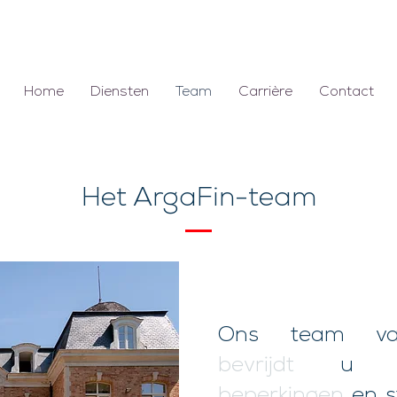
Home
Diensten
Team
Carrière
Contact
Het ArgaFin-team
Ons team va
bevrijdt
u