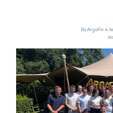
Bij ArgaFin is 
do