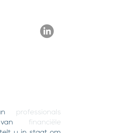
n
professionals
van
financiële