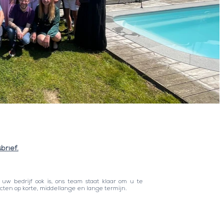
brief.
 uw bedrijf ook is, ons team staat klaar om u te
cten op korte, middellange en lange termijn.