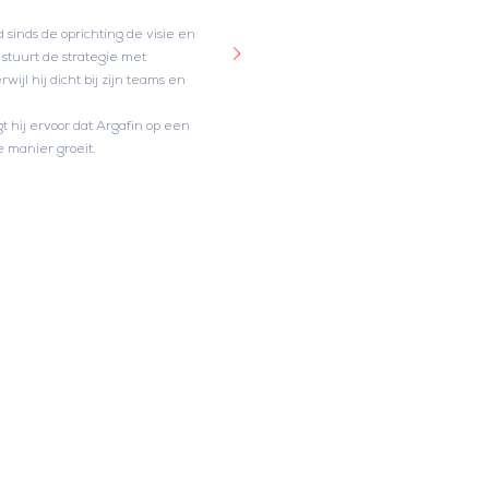
 sinds de oprichting de visie en
j stuurt de strategie met
jl hij dicht bij zijn teams en
 hij ervoor dat Argafin op een
manier groeit.